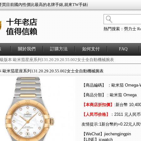
內性價比最高的名牌手錶,就來TW手錶商城,歐米茄 Omega時尚情侶手錶,歐米茄 O
熱門搜索：
勞力士 Ro
錶
關於我們
訂購方法
如何支付
FAQ
級版本 歐米茄星座系列131.20.29.20.55.002女士全自動機械腕表
 歐米茄星座系列131.20.29.20.55.002女士全自動機械腕表
【商品編碼】 ：歐米茄 Omega-W
【商品分類】 : 歐米茄 Omega
【本商店折扣價】
:新台幣 10,40
【人民币价格】
：2311 元人民币
友情提示:1新台幣約=0.22元人
【WeChat】jiechengjingpin
【LINE】jcwatch