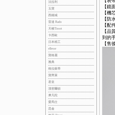
【表
法拉利
【鏡
玉寶
【機芯
西鐵城
【防水
雷達 Rado
【配
天梭Tissot
【品
卡西歐
到的
日本精工
【售
ellesse
寶格麗
雅典
格拉蘇蒂
寶齊萊
君皇
漢密爾頓
摩凡陀
愛馬仕
昆侖