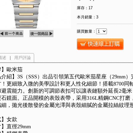
庫存：17
本月銷量：3
購買數量：
描述
|
用戶評論
牌】歐米茄
介紹】3S（SSS）出品引領第五代歐米茄星座（29mm
方！更細致入微的美學設計和更人性化細節！搭載8700
和避震能力。創新的可調節表扣可以讓表鏈額外延長2毫米
寶石鏡面。正品開模的表殼表帶，采用316L精鋼CNC打
纖細，拋光後散發的金屬光澤與表殼細膩的金屬拉絲紋理
式】女款
】直徑29mm