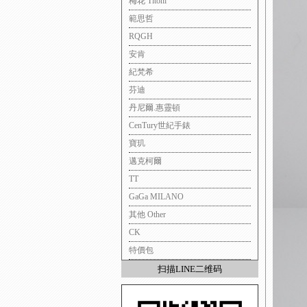
梅花 Titoni
範思哲
RQGH
安肯
紀梵希
芬迪
丹尼爾.惠靈頓
CenTury世紀手錶
寶玑
邁克柯爾
TT
GaGa MILANO
其他 Other
CK
特價包
扫描LINE二维码