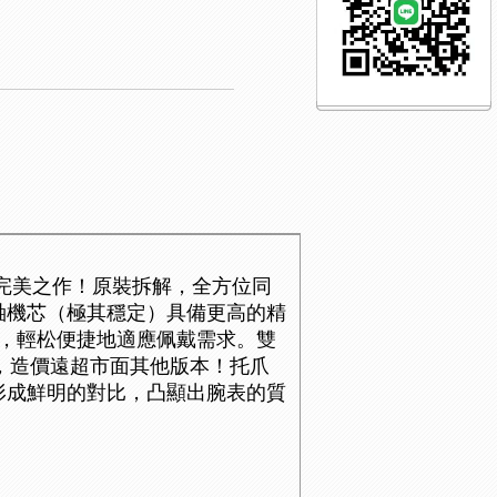
）完美之作！原裝拆解，全方位同
同軸機芯（極其穩定）具備更高的精
，輕松便捷地適應佩戴需求。雙
磨，造價遠超市面其他版本！托爪
形成鮮明的對比，凸顯出腕表的質