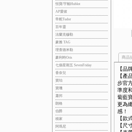
恒寶/宇舶Hublot
AP愛彼
帝舵Tudor
百年靈
法蘭克穆勒
豪雅 TAG
理查德米勒
商品
豪利時Oris
七個星期五 SevenFriday
【品
香奈兒
【產品
寶珀
步官
寶璣
準度
蕭邦
蔔藍
朗格
更為
感！
伯爵
【款
積家
【尺寸
阿瑪尼