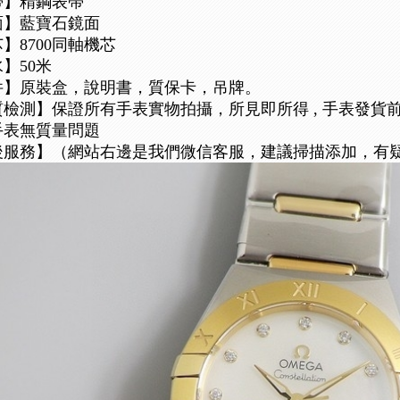
帶】精鋼表帶
面】藍寶石鏡面
】8700同軸機芯
】50米
件】原裝盒，說明書，質保卡，吊牌。
質檢測】保證所有手表實物拍攝，所見即所得 , 手表發貨
手表無質量問題
後服務】（網站右邊是我們微信客服，建議掃描添加，有