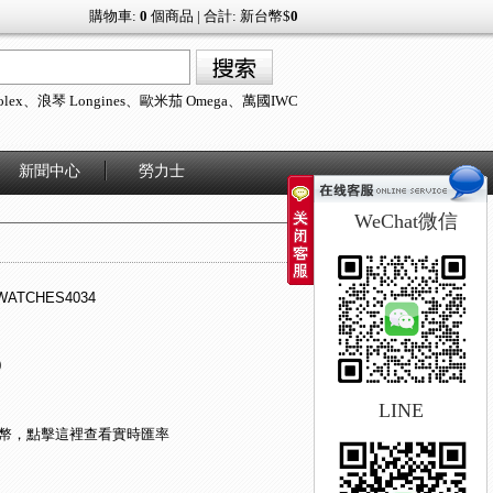
mega仿牌手錶,無論你是想單買或者批發,本站都可以滿足你的要求--twatchmal
購物車:
0
個商品 | 合計: 新台幣$
0
lex
、
浪琴 Longines
、
歐米茄 Omega
、
萬國IWC
新聞中心
勞力士
WeChat微信
ATCHES4034
0
LINE
民幣，
點擊這裡查看實時匯率