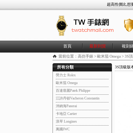
超高性價比,想要買目前國
首頁
最新到貨
複刻
當前位置：
高仿手錶
>
歐米茄 Omega
>
3S頂
3S頂級版本
所有分類
勞力士 Rolex
歐米茄 Omega
百達翡麗Patek Philippe
江詩丹頓Vacheron Constantin
沛納海Panerai
卡地亞 Cartier
浪琴 Longines
萬國IWC